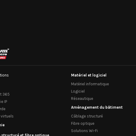
tions
Matériel et logiciel
Matériel informatique
Logiciel
ft 365
Réseautique
ie IP
Aménagement du bâtiment
rde
virtuels
Câblage structuré
Fibre optique
nie
Solutions Wi-Fi
structuré et fibre optique